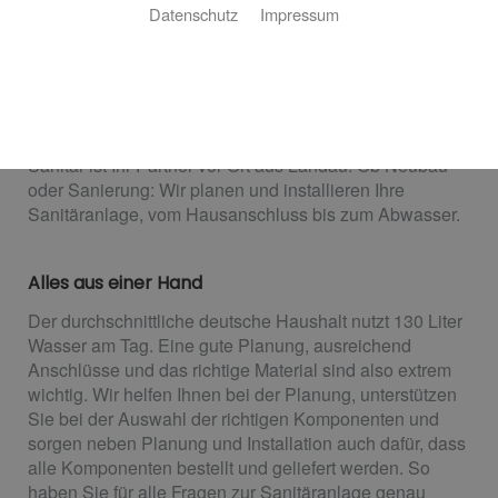
Harald Gaßmann Heizung Sanitär: für Sie vor
Datenschutz
Impressum
Ort
Wasser ist Gemeindesache – entsprechend wichtig ist
es, einen Partner zu haben, der sich mit den örtlichen
Gegebenheiten auskennt. Harald Gaßmann Heizung
Sanitär ist Ihr Partner vor Ort aus Landau. Ob Neubau
oder Sanierung: Wir planen und installieren Ihre
Sanitäranlage, vom Hausanschluss bis zum Abwasser.
Alles aus einer Hand
Der durchschnittliche deutsche Haushalt nutzt 130 Liter
Wasser am Tag. Eine gute Planung, ausreichend
Anschlüsse und das richtige Material sind also extrem
wichtig. Wir helfen Ihnen bei der Planung, unterstützen
Sie bei der Auswahl der richtigen Komponenten und
sorgen neben Planung und Installation auch dafür, dass
alle Komponenten bestellt und geliefert werden. So
haben Sie für alle Fragen zur Sanitäranlage genau